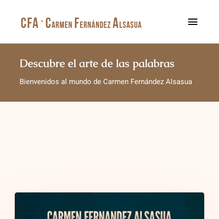
Saltar
al
Toggl
contenido
Navig
Inicio
Descubre el arte de las palabras
Bienvenidos al mundo de Carmen Fernández Alsasua
Sobre mí
Mis libros
Blog
Contacto