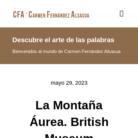
Saltar
al
Toggl
Navig
contenido
Inicio
Descubre el arte de las palabras
Bienvenidos al mundo de Carmen Fernández Alsasua
Sobre mí
Mis libros
mayo 29, 2023
Blog
La Montaña
Contacto
Áurea. British