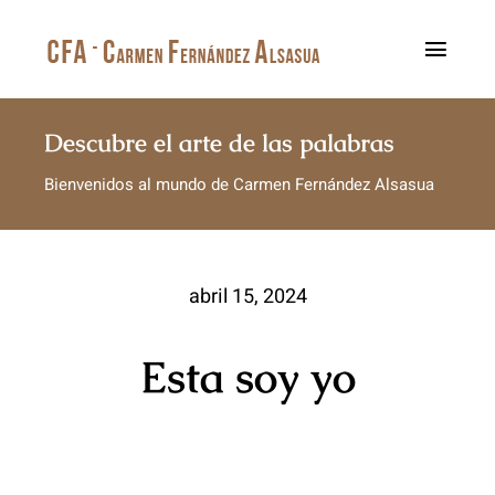
Saltar
al
Toggl
contenido
Navig
Inicio
Descubre el arte de las palabras
Bienvenidos al mundo de Carmen Fernández Alsasua
Sobre mí
Mis libros
abril 15, 2024
Blog
Esta soy yo
Contacto