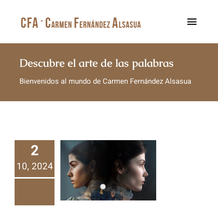
Saltar
al
Toggl
contenido
Navig
Inicio
Descubre el arte de las palabras
Bienvenidos al mundo de Carmen Fernández Alsasua
Sobre mí
Mis libros
Blog
2
Contacto
10, 2024
LA AMANTE
CRIOLLA